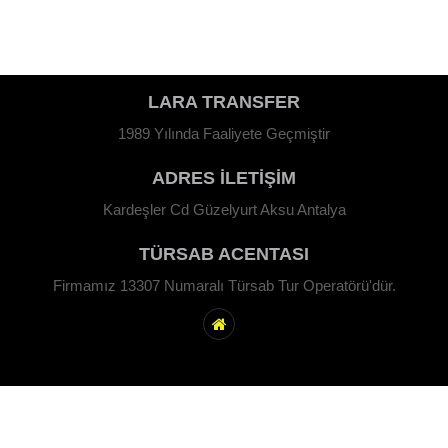
LARA TRANSFER
1989 Yılında Faaliyete Geçmiştir
ADRES İLETİŞİM
Kardeşler Cd Güzelyurt Aksu Antalya
TÜRSAB ACENTASI
Firmamız 13307 Numaralı Türsab Tur Operatörü'dür.