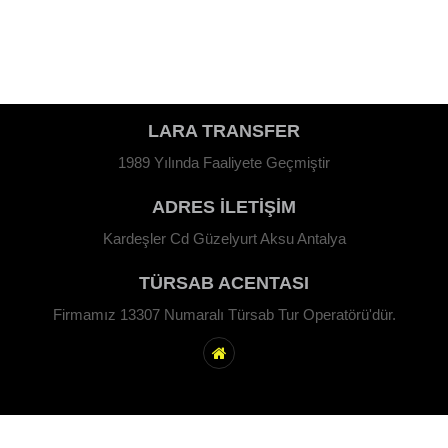
LARA TRANSFER
1989 Yılında Faaliyete Geçmiştir
ADRES İLETİŞİM
Kardeşler Cd Güzelyurt Aksu Antalya
TÜRSAB ACENTASI
Firmamız 13307 Numaralı Türsab Tur Operatörü'dür.